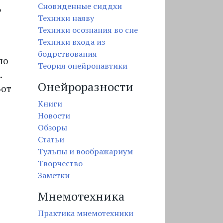
Сновиденные сиддхи
,
Техники наяву
Техники осознания во сне
Техники входа из
бодрствования
по
Теория онейронавтики
.
Онейроразности
Вот
Книги
Новости
Обзоры
Статьи
Тульпы и воображариум
Творчество
Заметки
Мнемотехника
Практика мнемотехники