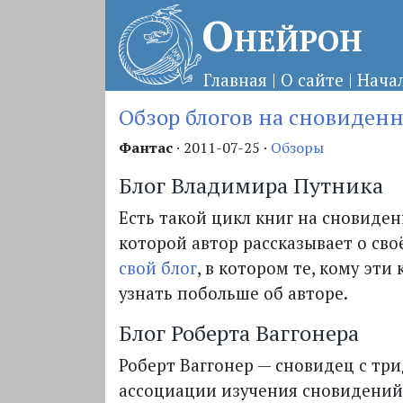
Онейрон
Главная
|
О сайте
|
Нача
Обзор блогов на сновиден
Фантас
·
2011-07-25
·
Обзоры
Блог Владимира Путника
Есть такой цикл книг на сновиде
которой автор рассказывает о своё
свой блог
, в котором те, кому эт
узнать побольше об авторе.
Блог Роберта Ваггонера
Роберт Ваггонер — сновидец с т
ассоциации изучения сновидений