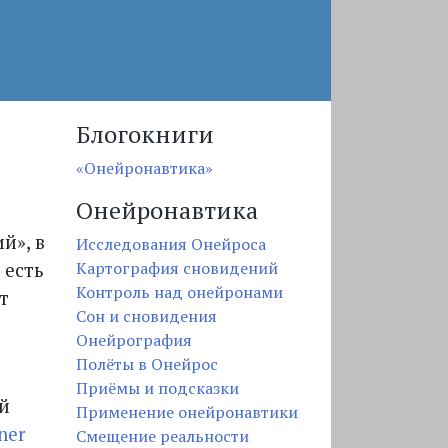
Блогокниги
«Онейронавтика»
Онейронавтика
й», в
Исследования Онейроса
Картография сновидений
 есть
Контроль над онейронами
т
Сон и сновидения
Онейрография
Полёты в Онейрос
Приёмы и подсказки
й
Применение онейронавтики
ner
Смещение реальности