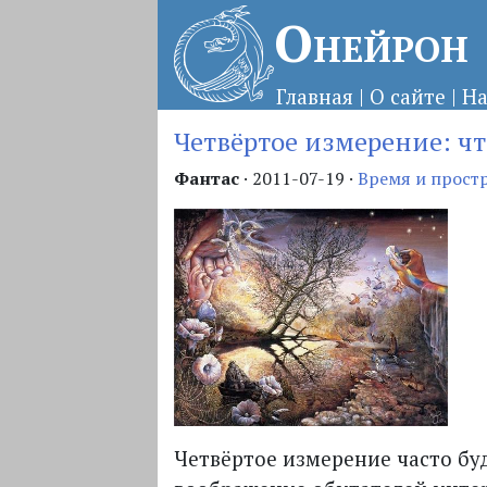
Онейрон
Главная
|
О сайте
|
На
Четвёртое измерение: чт
Фантас
·
2011-07-19
·
Время и прост
Четвёртое измерение часто б