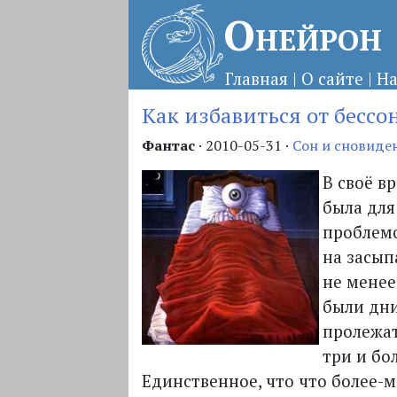
Онейрон
Главная
|
О сайте
|
На
Как избавиться от бесс
Фантас
·
2010-05-31
·
Сон и сновиде
В своё в
была для
проблемо
на засып
не менее
были дни
пролежат
три и бол
Единственное, что что более-