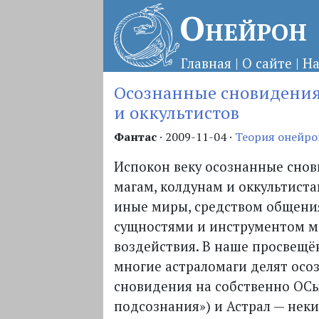
Онейрон
Главная
|
О сайте
|
На
Осознанные сновидения
и оккультистов
Фантас
·
2009-11-04
·
Теория онейро
Испокон веку осознанные сно
магам, колдунам и оккультиста
иные миры, средством общени
сущностями и инструментом м
воздействия. В наше просвещё
многие астраломаги делят осо
сновидения на собственно ОС
подсознания») и Астрал — нек