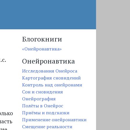
Блогокниги
«Онейронавтика»
Онейронавтика
.с.
Исследования Онейроса
Картография сновидений
Контроль над онейронами
Сон и сновидения
е
Онейрография
Полёты в Онейрос
Приёмы и подсказки
олько
Применение онейронавтики
часть
Смещение реальности
ние