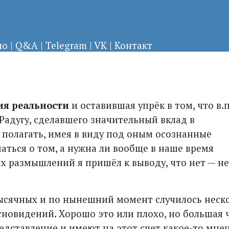
ло
|
Q&A
|
Telegram
|
VK
|
Контакт
я реальности
и оставившая упрёк в том, что в.п
Радугу, сделавшего значительный вклад в
полагать, имея в виду под оным осознанные
аться о том, а нужна ли вообще в наше время
х размышлений я пришёл к выводу, что нет — н
хтысячных и по нынешний момент случилось неск
новидений. Хорошо это или плохо, но большая 
едставление и имеют на этот счет какое-то мне