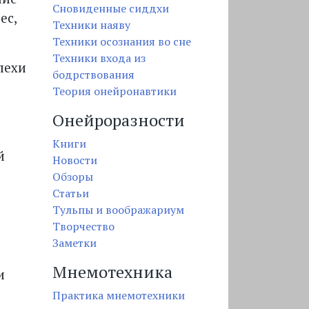
Сновиденные сиддхи
ес,
Техники наяву
Техники осознания во сне
Техники входа из
пехи
бодрствования
Теория онейронавтики
Онейроразности
Книги
й
Новости
Обзоры
Статьи
Тульпы и воображариум
Творчество
Заметки
Мнемотехника
и
Практика мнемотехники