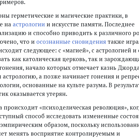
примеров.
рны герметические и магические практики, в
е на
астрологии
и искусстве памяти. Последнее
ализацию и способно приводить к различного р
ючено, что и
осознанные сновидения
также игра
сходит следующее: с «магией», с астрологией и 
ать как католическая церковь, так и зарождающ
 гонения, начало которых отмечает казнь Джорд
и астрологию, а позже начинает гонения и репре
ологии, основанные на культе разума. В результа
ик оказывается утерян.
а происходит «психоделическая революция», ког
оступный способ исследовать измененные состо
 эмпирическим образом, поскольку использован
яет менять восприятие контролируемым и