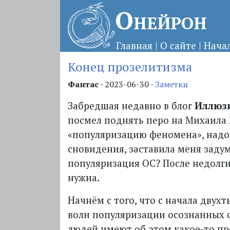
Онейрон
Главная
|
О сайте
|
Нача
Конец прозелитизма
Фантас
·
2023-06-30
·
Заметки
Забредшая недавно в блог
Иллюзи
посмел поднять перо на Михаила 
«популяризацию феномена», надо 
сновидения, заставила меня задум
популяризация ОС? После недолги
нужна.
Начнём с того, что с начала дву
волн популяризации осознанных с
людей имеют об этом какое-то пр