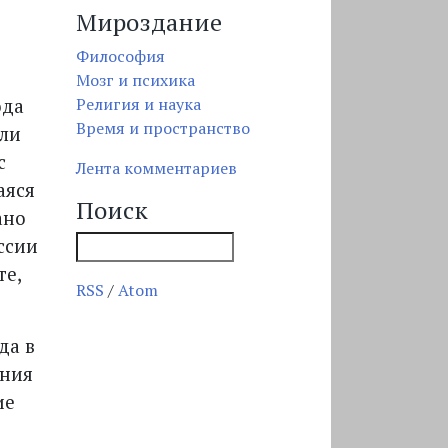
Мироздание
Философия
Мозг и психика
Религия и наука
ода
Время и пространство
ли
с
Лента комментариев
аяся
Поиск
ано
ссии
те,
RSS
/
Atom
да в
яния
ие