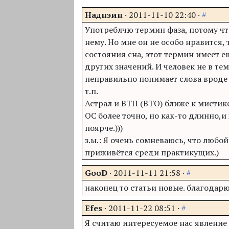
Наднэин
·
2011-11-10 22:40
·
#
Употреблчю термин фаза, потому чт
нему. Но мне он не особо нравится, 
состояния сна, этот термин имеет 
других значений. И человек не в те
неправильно понимает слова вроде :
т.п.
Астрал и
ВТП
(
ВТО
) ближе к мистик
ОС более точно, но как-то длинно,и 
поярче.)))
з.ы.: Я очень сомневаюсь, что любо
приживётся среди практикущих.)
GooD
·
2011-11-11 21:58
·
#
наконец то статьи новые. благодарю
Efes
·
2011-11-22 08:51
·
#
Я считаю интересуемое нас явлени