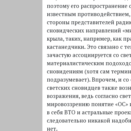
поэтому его распространение с
известным противодействием,
стороны представителей ради
сновидческих направлений «м
крыла, таких, например, как п
кастанедчики. Это связано с те
зачастую ассоциируется со све
материалистическим подоход
сновидениям (хотя сам термин
подразумевает). Впрочем, и со
светских сновидцев также воз
возражения, ведь согласно све
мировоззрению понятие «ОС» и
в себя
ВТО
и астральные проек
следовательно никакой надобн
нет.