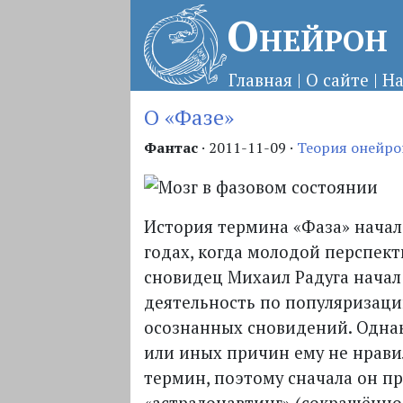
Онейрон
Главная
|
О сайте
|
На
О «Фазе»
Фантас
·
2011-11-09
·
Теория онейро
История термина «Фаза» начала
годах, когда молодой перспек
сновидец Михаил Радуга начал
деятельность по популяризац
осознанных сновидений. Однако
или иных причин ему не нрави
термин, поэтому сначала он п