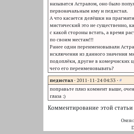
называтся Астралом, оно было попу
первоначальным иму и педистал.
А что касается делёшки на прагмат
мистический это не существенно, 
с какой стороны встать, а время рас
по своим местам!!!
Ранее одни переименовывали Астра
исключения из данного значения м
подоплёки, другие в комерчиских ц
чего его переименовывать?
педистал
·
2011-11-24 04:33
·
#
поправьте плиз коммент выше, очен
глаза :)
Комментирование этой статьи 
Oneir
D